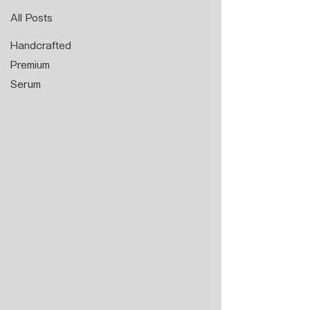
All Posts
Handcrafted
Premium
Serum