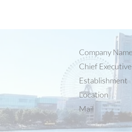
Company
Chief Executiv
Establis
Locat
Ma