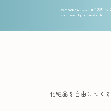
craft cosmeはメニューから選択し
‐craft cosme by Laguna-Hatch
​化粧品を自由につく