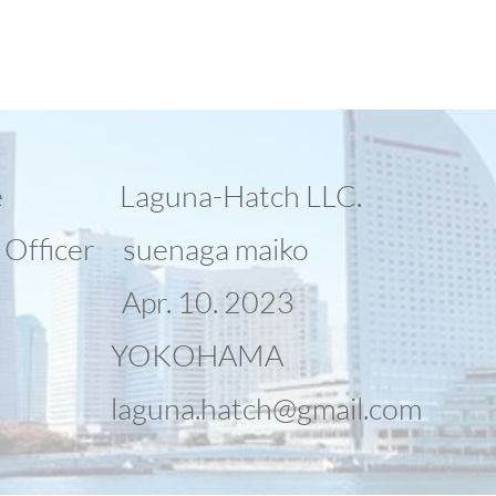
 Name
Laguna-Hatch LLC.
e Officer suenaga
maiko
hment
Apr. 10. 2023
ion
YOKOHAMA
il
laguna.hatch@gmail.com