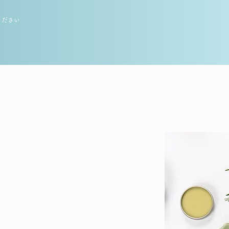
てください
る