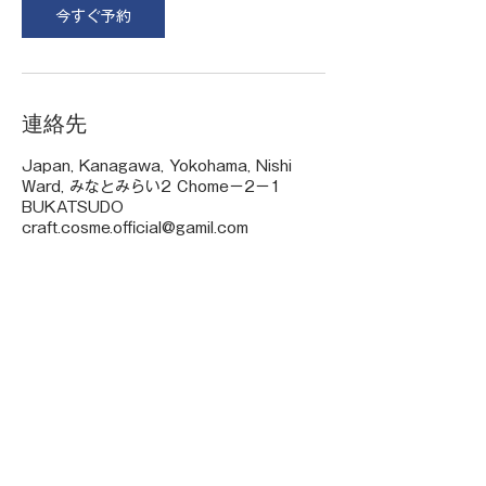
今すぐ予約
連絡先
Japan, Kanagawa, Yokohama, Nishi
Ward, みなとみらい2 Chome−2−1
BUKATSUDO
craft.cosme.official@gamil.com
- Site map -
Company
Our Service