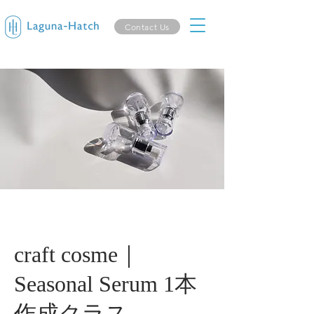
Contact Us
craft cosme｜
Seasonal Serum 1本
作成クラス