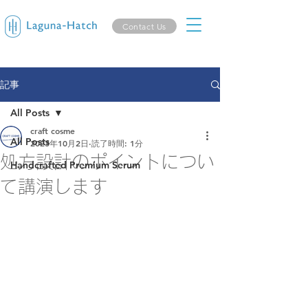
Contact Us
記事
All Posts
craft cosme
All Posts
2023年10月2日
読了時間: 1分
処方設計のポイントについ
Handcrafted Premium Serum
て講演します